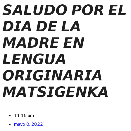
𝙎𝘼𝙇𝙐𝘿𝙊 𝙋𝙊𝙍 𝙀𝙇
𝘿𝙄𝘼 𝘿𝙀 𝙇𝘼
𝙈𝘼𝘿𝙍𝙀 𝙀𝙉
𝙇𝙀𝙉𝙂𝙐𝘼
𝙊𝙍𝙄𝙂𝙄𝙉𝘼𝙍𝙄𝘼
𝙈𝘼𝙏𝙎𝙄𝙂𝙀𝙉𝙆𝘼
11:15 am
mayo 8, 2022