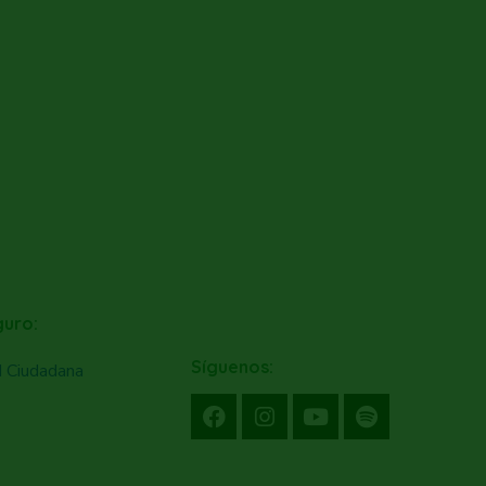
guro:
Síguenos:
d Ciudadana