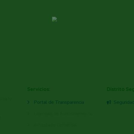
Servicios:
Distrito Se
shiato
Portal de Transparencia
Segurida
Licencias de Funcionamiento
s.
Articulado Comercial