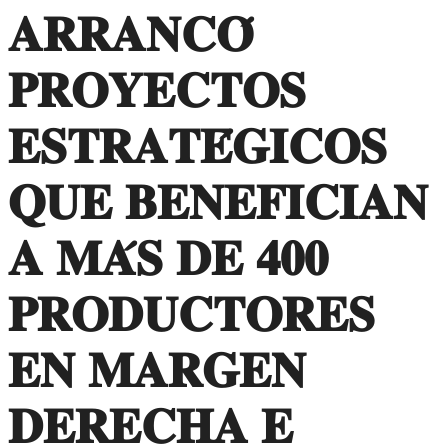
𝐀𝐑𝐑𝐀𝐍𝐂𝐎́
𝐏𝐑𝐎𝐘𝐄𝐂𝐓𝐎𝐒
𝐄𝐒𝐓𝐑𝐀𝐓𝐄́𝐆𝐈𝐂𝐎𝐒
𝐐𝐔𝐄 𝐁𝐄𝐍𝐄𝐅𝐈𝐂𝐈𝐀𝐍
𝐀 𝐌𝐀́𝐒 𝐃𝐄 𝟒𝟎𝟎
𝐏𝐑𝐎𝐃𝐔𝐂𝐓𝐎𝐑𝐄𝐒
𝐄𝐍 𝐌𝐀𝐑𝐆𝐄𝐍
𝐃𝐄𝐑𝐄𝐂𝐇𝐀 𝐄