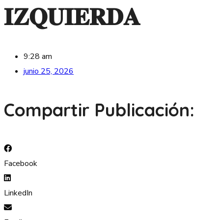
𝐈𝐙𝐐𝐔𝐈𝐄𝐑𝐃𝐀
9:28 am
junio 25, 2026
Compartir Publicación:
Facebook
LinkedIn