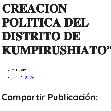
𝐂𝐑𝐄𝐀𝐂𝐈𝐎𝐍
𝐏𝐎𝐋𝐈𝐓𝐈𝐂𝐀 𝐃𝐄𝐋
𝐃𝐈𝐒𝐓𝐑𝐈𝐓𝐎 𝐃𝐄
𝐊𝐔𝐌𝐏𝐈𝐑𝐔𝐒𝐇𝐈𝐀𝐓𝐎”
8:15 am
junio 1, 2026
Compartir Publicación: