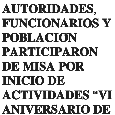
𝐀𝐔𝐓𝐎𝐑𝐈𝐃𝐀𝐃𝐄𝐒,
𝐅𝐔𝐍𝐂𝐈𝐎𝐍𝐀𝐑𝐈𝐎𝐒 𝐘
𝐏𝐎𝐁𝐋𝐀𝐂𝐈𝐎́𝐍
𝐏𝐀𝐑𝐓𝐈𝐂𝐈𝐏𝐀𝐑𝐎𝐍
𝐃𝐄 𝐌𝐈𝐒𝐀 𝐏𝐎𝐑
𝐈𝐍𝐈𝐂𝐈𝐎 𝐃𝐄
𝐀𝐂𝐓𝐈𝐕𝐈𝐃𝐀𝐃𝐄𝐒 “𝐕𝐈
𝐀𝐍𝐈𝐕𝐄𝐑𝐒𝐀𝐑𝐈𝐎 𝐃𝐄