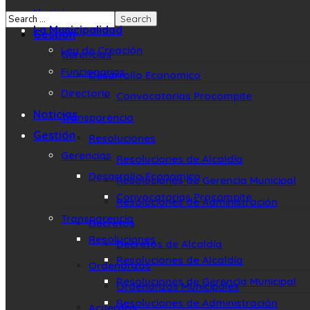
Noticias
La Municipalidad
Gestión
Ley de Creación
Gerencias
Funcionarios
Desarrollo Economico
Directorio
Convocatorias Procompite
Noticias
Transparencia
Gestión
Resoluciones
Gerencias
Resoluciones de Alcaldía
Desarrollo Economico
Resoluciones de Gerencia Municipal
Convocatorias Procompite
Resoluciones de Administración
Transparencia
Decretos
Resoluciones
Decretos de Alcaldía
Resoluciones de Alcaldía
Ordenanzas
Resoluciones de Gerencia Municipal
Ordenanzas Municipales
Resoluciones de Administración
Acuerdos