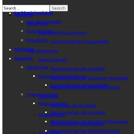
Noticias
La Municipalidad
Gestión
Ley de Creación
Gerencias
Funcionarios
Desarrollo Economico
Directorio
Convocatorias Procompite
Noticias
Transparencia
Gestión
Resoluciones
Gerencias
Resoluciones de Alcaldía
Desarrollo Economico
Resoluciones de Gerencia Municipal
Convocatorias Procompite
Resoluciones de Administración
Transparencia
Decretos
Resoluciones
Decretos de Alcaldía
Resoluciones de Alcaldía
Ordenanzas
Resoluciones de Gerencia Municipal
Ordenanzas Municipales
Resoluciones de Administración
Acuerdos