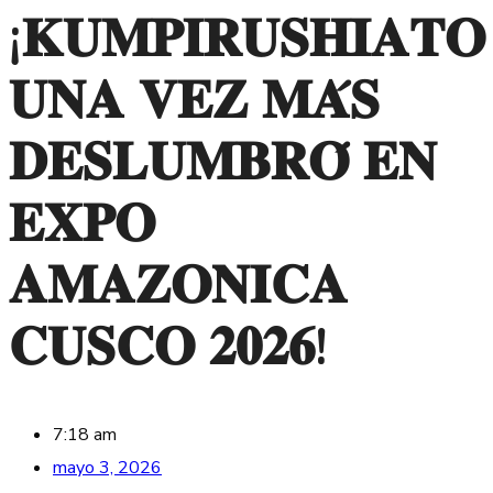
¡𝐊𝐔𝐌𝐏𝐈𝐑𝐔𝐒𝐇𝐈𝐀𝐓𝐎
𝐔𝐍𝐀 𝐕𝐄𝐙 𝐌𝐀́𝐒
𝐃𝐄𝐒𝐋𝐔𝐌𝐁𝐑𝐎́ 𝐄𝐍
𝐄𝐗𝐏𝐎
𝐀𝐌𝐀𝐙𝐎𝐍𝐈𝐂𝐀
𝐂𝐔𝐒𝐂𝐎 𝟐𝟎𝟐𝟔!
7:18 am
mayo 3, 2026