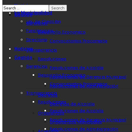
Noticias
La Municipalidad
Gestión
Ley de Creación
Gerencias
Funcionarios
Desarrollo Economico
Directorio
Convocatorias Procompite
Noticias
Transparencia
Gestión
Resoluciones
Gerencias
Resoluciones de Alcaldía
Desarrollo Economico
Resoluciones de Gerencia Municipal
Convocatorias Procompite
Resoluciones de Administración
Transparencia
Decretos
Resoluciones
Decretos de Alcaldía
Resoluciones de Alcaldía
Ordenanzas
Resoluciones de Gerencia Municipal
Ordenanzas Municipales
Resoluciones de Administración
Acuerdos