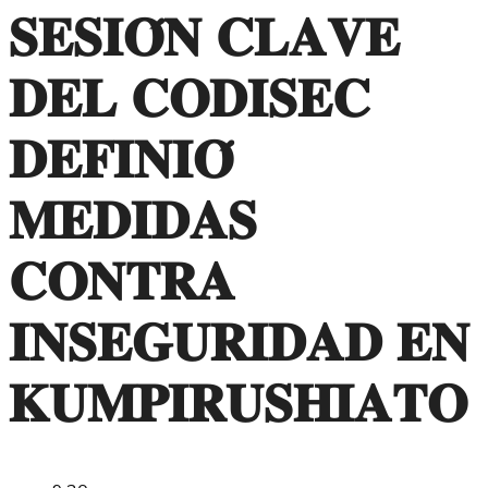
𝐒𝐄𝐒𝐈𝐎́𝐍 𝐂𝐋𝐀𝐕𝐄
𝐃𝐄𝐋 𝐂𝐎𝐃𝐈𝐒𝐄𝐂
𝐃𝐄𝐅𝐈𝐍𝐈𝐎́
𝐌𝐄𝐃𝐈𝐃𝐀𝐒
𝐂𝐎𝐍𝐓𝐑𝐀
𝐈𝐍𝐒𝐄𝐆𝐔𝐑𝐈𝐃𝐀𝐃 𝐄𝐍
𝐊𝐔𝐌𝐏𝐈𝐑𝐔𝐒𝐇𝐈𝐀𝐓𝐎