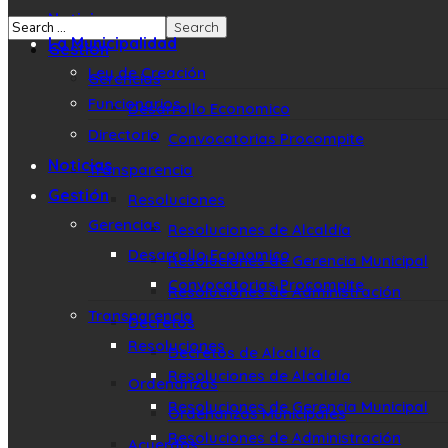
Noticias
La Municipalidad
Gestión
Ley de Creación
Gerencias
Funcionarios
Desarrollo Economico
Directorio
Convocatorias Procompite
Noticias
Transparencia
Gestión
Resoluciones
Gerencias
Resoluciones de Alcaldía
Desarrollo Economico
Resoluciones de Gerencia Municipal
Convocatorias Procompite
Resoluciones de Administración
Transparencia
Decretos
Resoluciones
Decretos de Alcaldía
Resoluciones de Alcaldía
Ordenanzas
Resoluciones de Gerencia Municipal
Ordenanzas Municipales
Resoluciones de Administración
Acuerdos