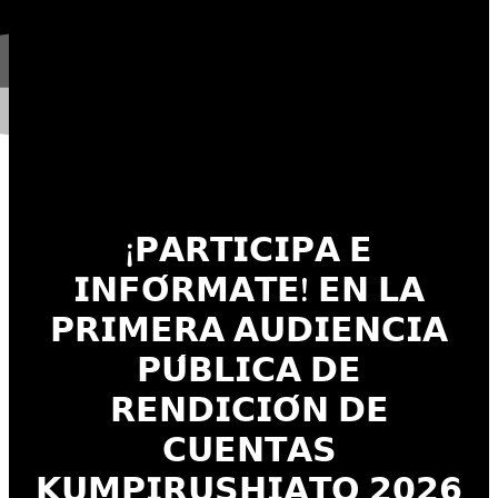
¡𝗣𝗔𝗥𝗧𝗜𝗖𝗜𝗣𝗔 𝗘
𝗜𝗡𝗙𝗢́𝗥𝗠𝗔𝗧𝗘! 𝗘𝗡 𝗟𝗔
𝗣𝗥𝗜𝗠𝗘𝗥𝗔 𝗔𝗨𝗗𝗜𝗘𝗡𝗖𝗜𝗔
𝗣𝗨́𝗕𝗟𝗜𝗖𝗔 𝗗𝗘
𝗥𝗘𝗡𝗗𝗜𝗖𝗜𝗢́𝗡 𝗗𝗘
𝗖𝗨𝗘𝗡𝗧𝗔𝗦
𝗞𝗨𝗠𝗣𝗜𝗥𝗨𝗦𝗛𝗜𝗔𝗧𝗢 𝟮𝟬𝟮𝟲