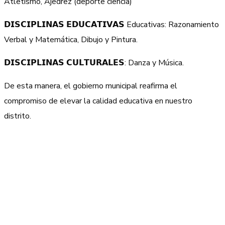
Atletismo, Ajedrez (deporte ciencia)
𝗗𝗜𝗦𝗖𝗜𝗣𝗟𝗜𝗡𝗔𝗦 𝗘𝗗𝗨𝗖𝗔𝗧𝗜𝗩𝗔𝗦 Educativas: Razonamiento
Verbal y Matemática, Dibujo y Pintura.
𝗗𝗜𝗦𝗖𝗜𝗣𝗟𝗜𝗡𝗔𝗦 𝗖𝗨𝗟𝗧𝗨𝗥𝗔𝗟𝗘𝗦: Danza y Música.
De esta manera, el gobierno municipal reafirma el
compromiso de elevar la calidad educativa en nuestro
distrito.