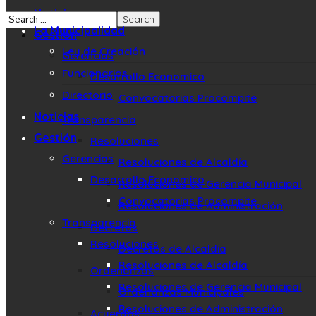
Noticias
La Municipalidad
Gestión
Ley de Creación
Gerencias
Funcionarios
Desarrollo Economico
Directorio
Convocatorias Procompite
Noticias
Transparencia
Gestión
Resoluciones
Gerencias
Resoluciones de Alcaldía
Desarrollo Economico
Resoluciones de Gerencia Municipal
Convocatorias Procompite
Resoluciones de Administración
Transparencia
Decretos
Resoluciones
Decretos de Alcaldía
Resoluciones de Alcaldía
Ordenanzas
Resoluciones de Gerencia Municipal
Ordenanzas Municipales
Resoluciones de Administración
Acuerdos