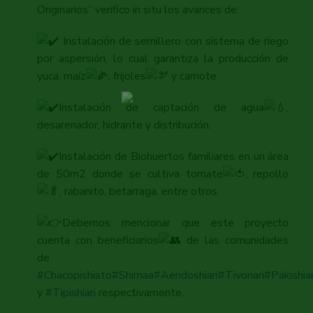
Originarios” verifico in situ los avances de:
Instalación de semillero con sistema de riego
por aspersión, lo cual garantiza la producción de
yuca, maíz
, frijoles
y camote
Instalación de captación de agua
,
desarenador, hidrante y distribución.
Instalación de Biohuertos familiares en un área
de 50m2 donde se cultiva tomate
, repollo
, rabanito, betarraga, entre otros.
Debemos mencionar que este proyecto
cuenta con beneficiarios
de las comunidades
de
#Chacopishiato
#Shimaa
#Aendoshiari
#Tivoriari
#Pakishiar
y
#Tipishiari
respectivamente.