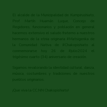
El alcalde de la Municipalidad de Kumpirushiato,
Prof. Martín Huamán Luque, Concejo de
Regidores, funcionarios y población en general
hacemos extensivo el saludo fraterno a nuestros
hermanos de la etnia originaria #Matsigenka de
la Comunidad Nativa de #Chakopishiato al
conmemorarse hoy 26 de #julio2024 el
trigésimo cuarto (34) aniversario de creación.
Sigamos revalorando la identidad cultural, danza,
música, costumbres y tradiciones de nuestros
pueblos originarios.
¡Que viva la CC.NN Chakopishiato!