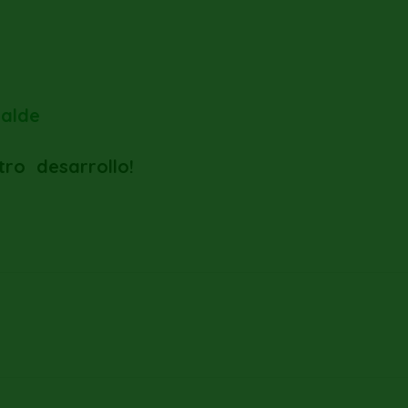
calde
tro
desarrollo!