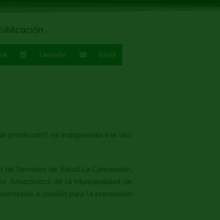
ublicación:
ok
LinkedIn
Email
n protección?, es indispensable el uso
d de Servicios de Salud La Convención,
ios Amazónicos de la Municipalidad de
reservativo o condón para la prevención