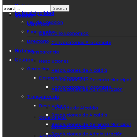
Noticias
La Municipalidad
Gestión
Ley de Creación
Gerencias
Funcionarios
Desarrollo Economico
Directorio
Convocatorias Procompite
Noticias
Transparencia
Gestión
Resoluciones
Gerencias
Resoluciones de Alcaldía
Desarrollo Economico
Resoluciones de Gerencia Municipal
Convocatorias Procompite
Resoluciones de Administración
Transparencia
Decretos
Resoluciones
Decretos de Alcaldía
Resoluciones de Alcaldía
Ordenanzas
Resoluciones de Gerencia Municipal
Ordenanzas Municipales
Resoluciones de Administración
Acuerdos