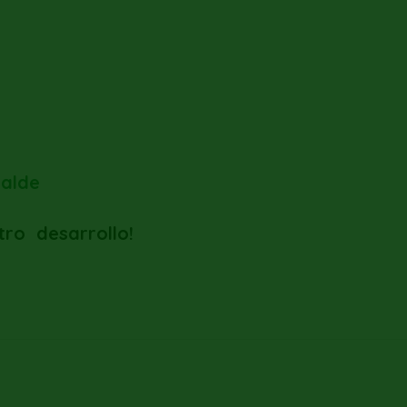
calde
tro
desarrollo!