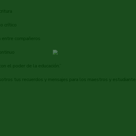
ritura
 crítico
n entre compañeros
ontinuo
con el poder de la educación.”
otros tus recuerdos y mensajes para los maestros y estudiantes