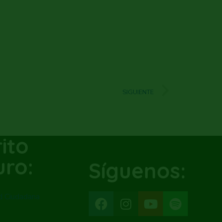
SIGUIENTE
rito
uro:
Síguenos:
d Ciudadana