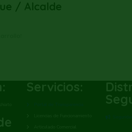
ue / Alcalde
arrollo!
:
Servicios:
Dist
Seg
shiato
Portal de Transparencia
Licencias de Funcionamiento
Segurida
de
Articulado Comercial