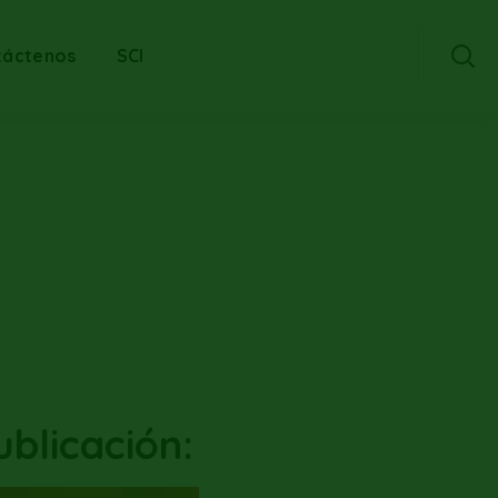
táctenos
SCI
blicación: