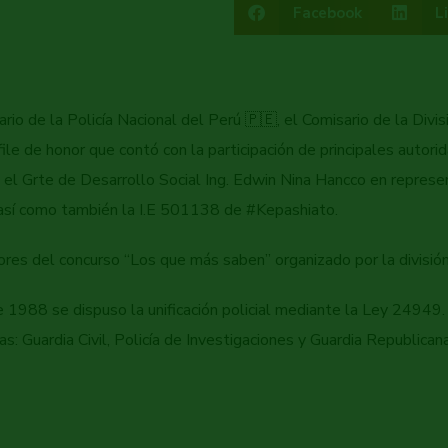
Facebook
L
rio de la Policía Nacional del Perú 🇵🇪, el Comisario de la Divi
ile de honor que contó con la participación de principales autori
, el Grte de Desarrollo Social Ing. Edwin Nina Hancco en represe
r así como también la I.E 501138 de #Kepashiato.
res del concurso “Los que más saben” organizado por la división 
1988 se dispuso la unificación policial mediante la Ley 24949. 
s: Guardia Civil, Policía de Investigaciones y Guardia Republican