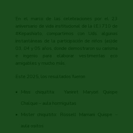
En el marco de las celebraciones por el 23
aniversario de vida institucional de la I.E.I 710 de
#Kepashiato, compartimos con Uds. algunas
instantáneas de la participación de niños (as)de
03, 04 y 05 años, donde demostraron su carisma
e ingenio para elaborar vestimentas eco
amigables y mucho más.
Este 2025, los resultados fueron
Miss chiquitita: Yaniret Maryori Quispe
Chalque – aula hormiguitas
Mister chiquitito: Rossell Mamani Quispe –
aula ositos