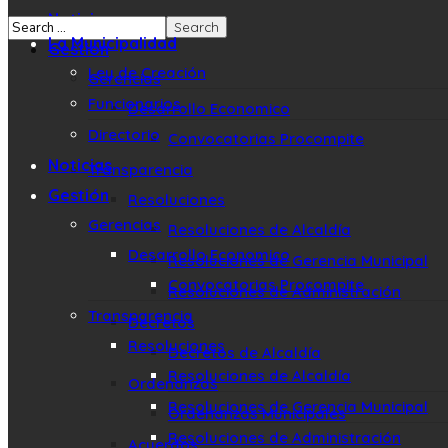
Noticias
La Municipalidad
Gestión
Ley de Creación
Gerencias
Funcionarios
Desarrollo Economico
Directorio
Convocatorias Procompite
Noticias
Transparencia
Gestión
Resoluciones
Gerencias
Resoluciones de Alcaldía
Desarrollo Economico
Resoluciones de Gerencia Municipal
Convocatorias Procompite
Resoluciones de Administración
Transparencia
Decretos
Resoluciones
Decretos de Alcaldía
Resoluciones de Alcaldía
Ordenanzas
Resoluciones de Gerencia Municipal
Ordenanzas Municipales
Resoluciones de Administración
Acuerdos