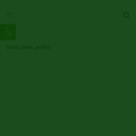
Abrir barra de herramientas
[learn_press_profile]