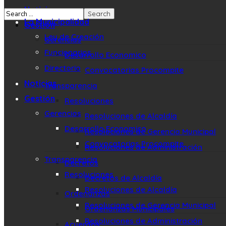
Noticias
La Municipalidad
Gestión
Ley de Creación
Gerencias
Funcionarios
Desarrollo Economico
Directorio
Convocatorias Procompite
Noticias
Transparencia
Gestión
Resoluciones
Gerencias
Resoluciones de Alcaldía
Desarrollo Economico
Resoluciones de Gerencia Municipal
Convocatorias Procompite
Resoluciones de Administración
Transparencia
Decretos
Resoluciones
Decretos de Alcaldía
Resoluciones de Alcaldía
Ordenanzas
Resoluciones de Gerencia Municipal
Ordenanzas Municipales
Resoluciones de Administración
Acuerdos