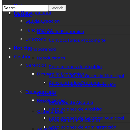
Noticias
La Municipalidad
Gestión
Ley de Creación
Gerencias
Funcionarios
Desarrollo Economico
Directorio
Convocatorias Procompite
Noticias
Transparencia
Gestión
Resoluciones
Gerencias
Resoluciones de Alcaldía
Desarrollo Economico
Resoluciones de Gerencia Municipal
Convocatorias Procompite
Resoluciones de Administración
Transparencia
Decretos
Resoluciones
Decretos de Alcaldía
Resoluciones de Alcaldía
Ordenanzas
Resoluciones de Gerencia Municipal
Ordenanzas Municipales
Resoluciones de Administración
Acuerdos