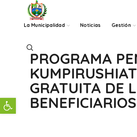
La Municipalidad
Noticias
Gestión
PROGRAMA PEN
KUMPIRUSHIAT
GRATUITA DE L
BENEFICIARIOS
Abrir barra de herramientas