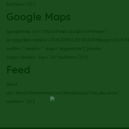
bottom=”20″]
Google Maps
[googlemap src=”https://maps.google.com/maps?
q=egypt&hl=en&sll=26.820553,30.802498&sspn=16.8
width=”” height=”” align=”aligncenter”] [divider
style=”double” top=”20″ bottom=”20″]
Feed
[feed
url=”feed://themeforest.net/feeds/users/TieLabs.atom”
number=”10″]