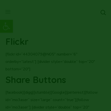
Abrir barra de herramientas
Flickr
[flickr id=”44304079@N05″ number=”6″
orderby=”latest”] [divider style=”double” top=”20″
bottom=”20″]
Share Buttons
[facebook][digg][stumble][Google][pinterest][follow
id=”mo3aser” size=”large” count=”true”][follow
id=”mo3aser”] [divider style=”double” top=”20″