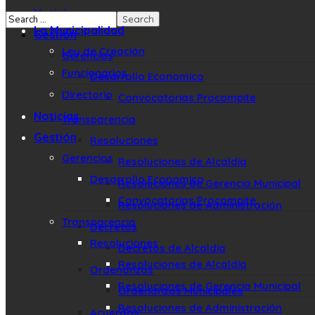
Noticias
La Municipalidad
Gestión
Ley de Creación
Gerencias
Funcionarios
Desarrollo Economico
Directorio
Convocatorias Procompite
Noticias
Transparencia
Gestión
Resoluciones
Gerencias
Resoluciones de Alcaldía
Desarrollo Economico
Resoluciones de Gerencia Municipal
Convocatorias Procompite
Resoluciones de Administración
Transparencia
Decretos
Resoluciones
Decretos de Alcaldía
Resoluciones de Alcaldía
Ordenanzas
Resoluciones de Gerencia Municipal
Ordenanzas Municipales
Resoluciones de Administración
Acuerdos