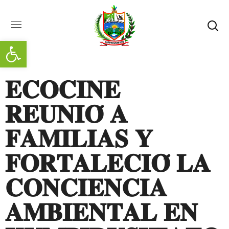
Abrir barra de herramientas
𝐄𝐂𝐎𝐂𝐈𝐍𝐄
𝐑𝐄𝐔𝐍𝐈𝐎́ 𝐀
𝐅𝐀𝐌𝐈𝐋𝐈𝐀𝐒 𝐘
𝐅𝐎𝐑𝐓𝐀𝐋𝐄𝐂𝐈𝐎́ 𝐋𝐀
𝐂𝐎𝐍𝐂𝐈𝐄𝐍𝐂𝐈𝐀
𝐀𝐌𝐁𝐈𝐄𝐍𝐓𝐀𝐋 𝐄𝐍