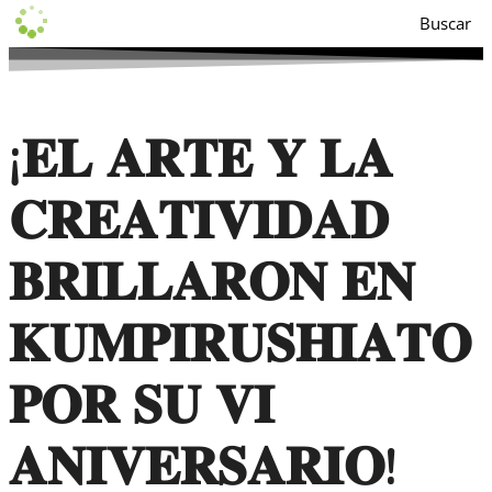
Buscar
¡𝐄𝐋 𝐀𝐑𝐓𝐄 𝐘 𝐋𝐀
𝐂𝐑𝐄𝐀𝐓𝐈𝐕𝐈𝐃𝐀𝐃
𝐁𝐑𝐈𝐋𝐋𝐀𝐑𝐎𝐍 𝐄𝐍
𝐊𝐔𝐌𝐏𝐈𝐑𝐔𝐒𝐇𝐈𝐀𝐓𝐎
𝐏𝐎𝐑 𝐒𝐔 𝐕𝐈
𝐀𝐍𝐈𝐕𝐄𝐑𝐒𝐀𝐑𝐈𝐎!