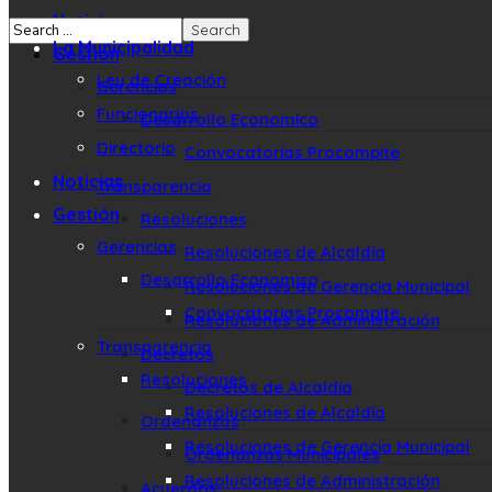
Noticias
La Municipalidad
Gestión
Ley de Creación
Gerencias
Funcionarios
Desarrollo Economico
Directorio
Convocatorias Procompite
Noticias
Transparencia
Gestión
Resoluciones
Gerencias
Resoluciones de Alcaldía
Desarrollo Economico
Resoluciones de Gerencia Municipal
Convocatorias Procompite
Resoluciones de Administración
Transparencia
Decretos
Resoluciones
Decretos de Alcaldía
Resoluciones de Alcaldía
Ordenanzas
Resoluciones de Gerencia Municipal
Ordenanzas Municipales
Resoluciones de Administración
Acuerdos